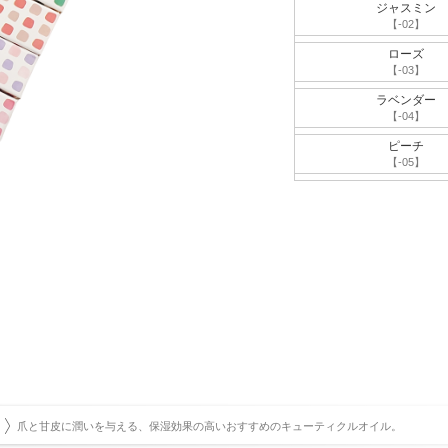
ジャスミン
【-02】
ローズ
【-03】
ラベンダー
【-04】
ピーチ
【-05】
爪と甘皮に潤いを与える、保湿効果の高いおすすめのキューティクルオイル。