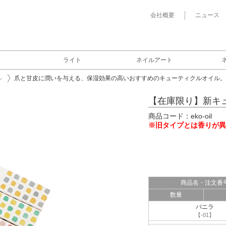
会社概要
ニュース
ライト
ネイルアート
ル
爪と甘皮に潤いを与える、保湿効果の高いおすすめのキューティクルオイル。
【在庫限り】新キ
商品コード：eko-oil
※旧タイプとは香りが異
商品名・注文番
数量
バニラ
【-01】