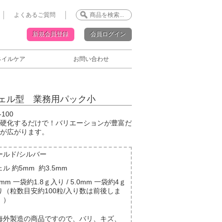
よくあるご質問
新規会員登録
会員ログイン
ネイルケア
お問い合わせ
シェル型 業務用パック小
100
硬化するだけで！バリエーションが豊富だ
が広がります。
ールド/シルバー
ル 約5mm 約3.5mm
5mm 一袋約1.8ｇ入り / 5.0mm 一袋約4ｇ
り（粒数目安約100粒/入り数は前後しま
。）
海外製造の商品ですので、バリ、キズ、