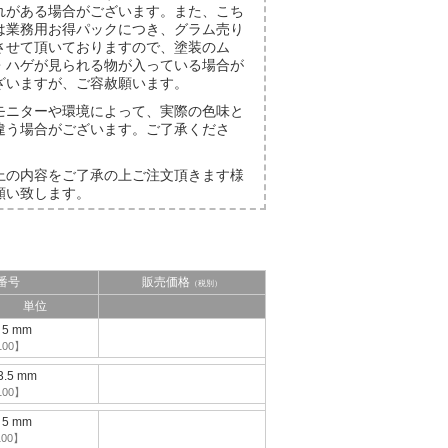
れがある場合がございます。また、こち
は業務用お得パックにつき、グラム売り
させて頂いておりますので、塗装のム
・ハゲが見られる物が入っている場合が
ざいますが、ご容赦願います。
モニターや環境によって、実際の色味と
違う場合がございます。ご了承くださ
。
上の内容をご了承の上ご注文頂きます様
願い致します。
番号
販売価格
（税別）
単位
5 mm
100】
.5 mm
100】
5 mm
100】