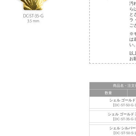
汚
ら
と
ラ
ご
※
は
い
以
お
商品名・注文
数量
シェル ゴールド 
【DC-ST-50-G-
シェル ゴールド 3
【DC-ST-35-G-
シェル シルバー 
【DC-ST-50-S-