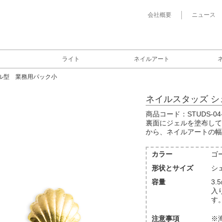
会社概要
ニュース
ライト
ネイルアート
ル型 業務用パック小
ネイルスタッズ 
商品コード：STUDS-04-
裏面にジェルを塗布して
から、ネイルアートの幅
カラー
ゴ
形状とサイズ
シェ
容量
3.
入
す
注意事項
※