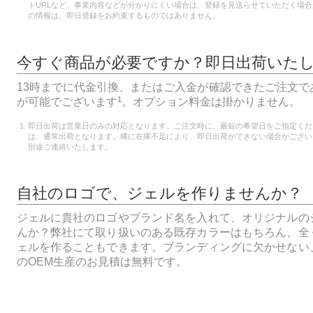
トURLなど、事業内容などが分かりにくい場合は、登録を見送らせていただく場
の情報は、即日登録をお約束するものではありません。
今すぐ商品が必要ですか？即日出荷いた
13時までに代金引換、またはご入金が確認できたご注文で
1
が可能でございます
。オプション料金は掛かりません。
即日出荷は営業日のみの対応となります。ご注文時に、最短の希望日をご指定くだ
は、通常出荷となります。稀に在庫不足により、即日出荷ができない場合がござい
別途ご連絡いたします。
自社のロゴで、ジェルを作りませんか？
ジェルに貴社のロゴやブランド名を入れて、オリジナルの
んか？弊社にて取り扱いのある既存カラーはもちろん、全
ェルを作ることもできます。ブランディングに欠かせない
のOEM生産のお見積は無料です。