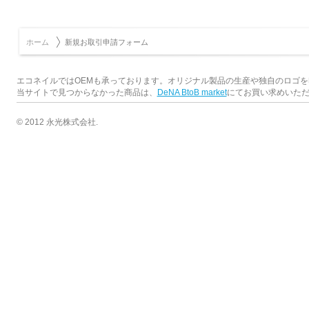
ホーム
新規お取引申請フォーム
エコネイルではOEMも承っております。オリジナル製品の生産や独自のロゴ
当サイトで見つからなかった商品は、
DeNA BtoB market
にてお買い求めいた
© 2012 永光株式会社.